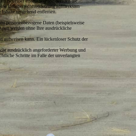
vom Betreiber erstellt wurden, werden die
f eine Urheberrechtsverletzung aufmerksam
 Inhalte umgehend entfernen.
ten personenbezogene Daten (beispielsweise
 Daten werden ohne Ihre ausdrückliche
en aufweisen kann. Ein lückenloser Schutz der
cht ausdrücklich angeforderter Werbung und
htliche Schritte im Falle der unverlangten