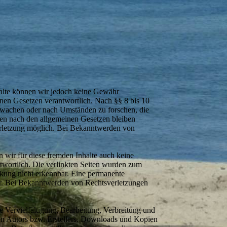
Inhalte können wir jedoch keine Gewähr
nen Gesetzen verantwortlich. Nach §§ 8 bis 10
berwachen oder nach Umständen zu forschen, die
nen nach den allgemeinen Gesetzen bleiben
verletzung möglich. Bei Bekanntwerden von
n wir für diese fremden Inhalte auch keine
antwortlich. Die verlinkten Seiten wurden zum
nkung nicht erkennbar. Eine permanente
tbar. Bei Bekanntwerden von Rechtsverletzungen
e Vervielfältigung, Bearbeitung, Verbreitung und
gen Autors bzw. Erstellers. Downloads und Kopien