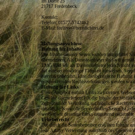
Im Dorfe 25
21717 Fredenbeck
Kontakt:
Telefon: 01577-5742462
E-Mail: feelfree@herzdichfrei.de
Haftungsausschluss:
Haftung für Inhalte
Die Inhalte unserer Seiten wurden mit größter Sor
übernehmen. Als Diensteanbieter sind wir gemäß 
TMG sind wir als Diensteanbieter jedoch nicht v
auf eine rechtswidrige Tätigkeit hinweisen. Ver
hiervon unberührt. Eine diesbezügliche Haftung 
entsprechenden Rechtsverletzungen werden wir d
Haftung für Links
Unser Angebot enthält Links zu externen Webseite
Gewähr übernehmen. Für die Inhalte der verlinkten
Zeitpunkt der Verlinkung auf mögliche Rechtsver
inhaltliche Kontrolle der verlinkten Seiten ist
werden wir derartige Links umgehend entfernen.
Urheberrecht
Die durch die Seitenbetreiber erstellten Inhalte
jede Art der Verwertung außerhalb der Grenzen d