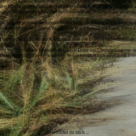
merziellen Gebrauch gestattet. Soweit die Inhalte auf dieser Seite nicht 
den Inhalte Dritter als solche gekennzeichnet. Sollten Sie trotzdem au
weis. Bei Bekanntwerden von Rechtsverletzungen werden wir derartige
ohne Angabe personenbezogener Daten möglich. Soweit auf unseren Sei
den, erfolgt dies, soweit möglich, stets auf freiwilliger Basis. Diese
g im Internet (z.B. bei der Kommunikation per E-Mail) Sicherheitslück
ich.
t veröffentlichten Kontaktdaten durch Dritte zur Übersendung von ni
 widersprochen. Die Betreiber der Seiten behalten sich ausdrücklich rec
 Spam-Mails, vor.
.de
so erreichst du mich ...
zu