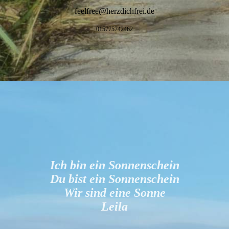
feelfree@herzdichfrei.de
n
015775742462
Ich bin ein Sonnenschein
Du bist ein Sonnenschein
Wir sind eine Sonne
Leila