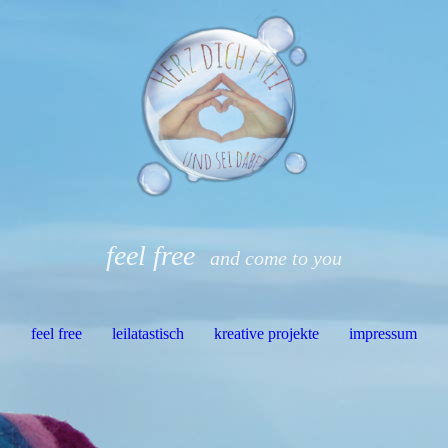
feel free
and come to you
feel free
leilatastisch
kreative projekte
impressum