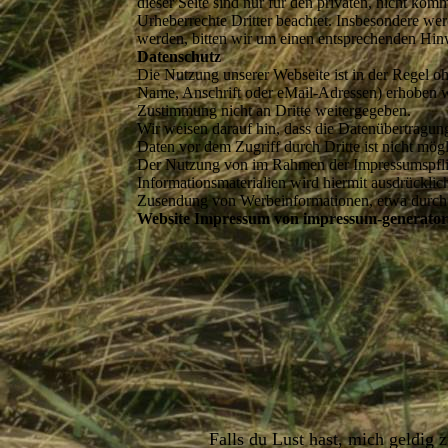
dieser Seite sind nur für den privaten, nicht kom
Urheberrechte Dritter beachtet. Insbesondere wer
werden, bitten wir um einen entsprechenden Hin
Datenschutz
Die Nutzung unserer Webseite ist in der Regel 
Name, Anschrift oder eMail-Adressen) erhoben wer
Zustimmung nicht an Dritte weitergegeben.
Wir weisen darauf hin, dass die Datenübertragun
Daten vor dem Zugriff durch Dritte ist nicht mögl
Der Nutzung von im Rahmen der Impressumspflich
Informationsmaterialien wird hiermit ausdrücklich
Zusendung von Werbeinformationen, etwa durch
Website Impressum von impressum-generator
Falls du Lust hast, mich geldig 